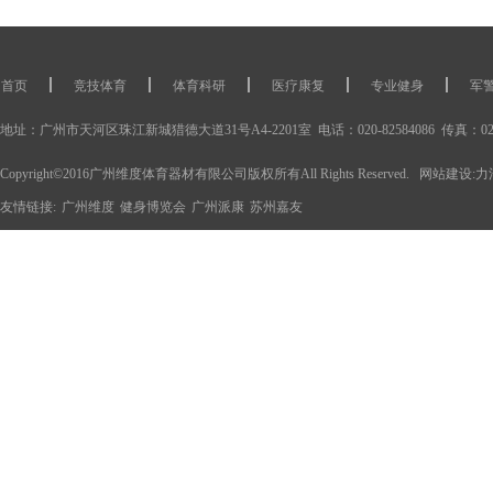
首页
竞技体育
体育科研
医疗康复
专业健身
军
体能训练产品
运动康复产品
体育科研设备
运动康复工作室
地址：广州市天河区珠江新城猎德大道31号A4-2201室 电话：020-82584086 传真：020-82584
Copyright©2016广州维度体育器材有限公司版权所有All Rights Reserved.
网站建设
:
力
友情链接:
广州维度
健身博览会
广州派康
苏州嘉友