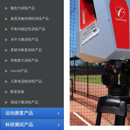
爆发力训练产品
速度灵敏协调性训练产品
平衡与稳定性训练产品
水中力量训练产品
柔韧与恢复训练产品
有氧耐力训练产品
crossfit产品
儿童体适能训练产品
配套装备
基础力量训练产品
运动康复产品
科研测试产品