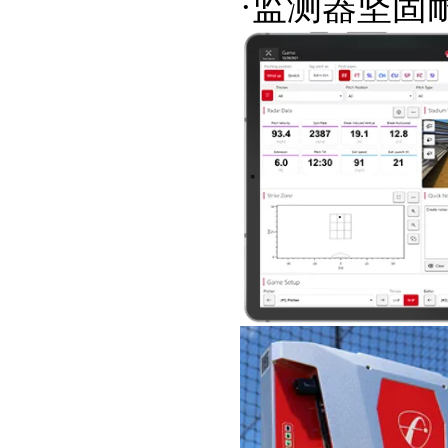
·监测器坚固