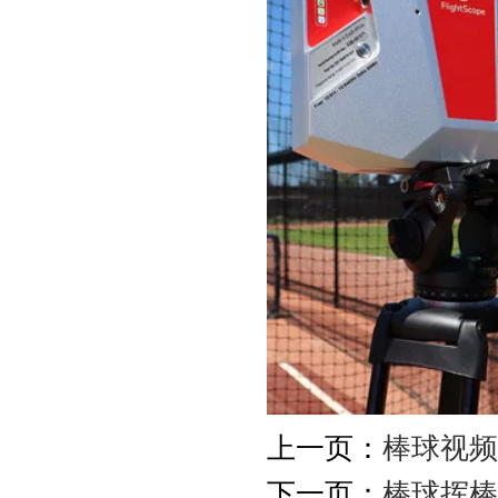
上一页：
棒球视频分
下一页：
棒球挥棒测