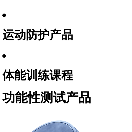
运动防护产品
体能训练课程
功能性测试产品