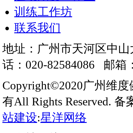
训练工作坊
联系我们
地址：广州市天河区中山大
话：020-82584086 邮箱：f
Copyright©2020
有All Rights Reserved.
站建设
:
星洋网络