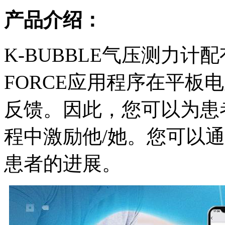
产品介绍：
K-BUBBLE
气压测力计配
FORCE
应用程序在平板电
反馈。因此，您可以为患
程中激励他
/
她。您可以通
患者的进展。