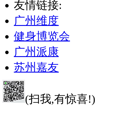
友情链接:
广州维度
健身博览会
广州派康
苏州嘉友
(扫我,有惊喜!)